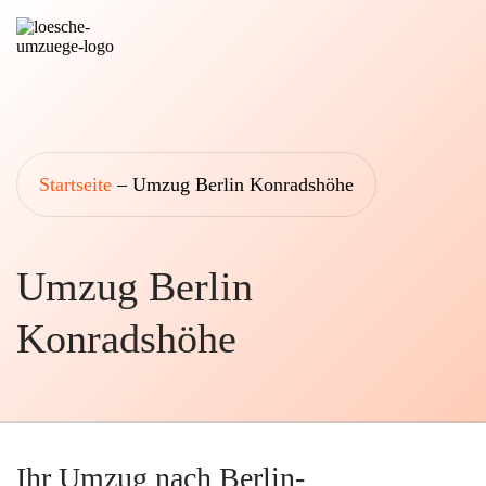
Startseite
Umzüge
Startseite
–
Umzug Berlin Konradshöhe
Über uns
Transport
&
Umzug Berlin
Leistungen
Logistik
Konradshöhe
Umzugsberatung
Montage &
Umzugshilfe
Kontakt
Entrümpelung
Standorte
Ihr Umzug nach Berlin-
& Lagerung