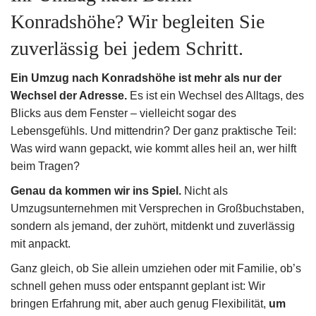
Konradshöhe? Wir begleiten Sie
Impressum
zuverlässig bei jedem Schritt.
Datenschutz
Ein Umzug nach Konradshöhe ist mehr als nur der
030 49 00 48 23
Wechsel der Adresse.
Es ist ein Wechsel des Alltags, des
Blicks aus dem Fenster – vielleicht sogar des
info@loesche-
Lebensgefühls. Und mittendrin? Der ganz praktische Teil:
Was wird wann gepackt, wie kommt alles heil an, wer hilft
umzuege.de
beim Tragen?
Genau da kommen wir ins Spiel.
Nicht als
Buchholzer Str.
Umzugsunternehmen mit Versprechen in Großbuchstaben,
65, 13156
sondern als jemand, der zuhört, mitdenkt und zuverlässig
mit anpackt.
Berlin
Ganz gleich, ob Sie allein umziehen oder mit Familie, ob’s
schnell gehen muss oder entspannt geplant ist: Wir
Mo–So: 8:00–
bringen Erfahrung mit, aber auch genug Flexibilität,
um