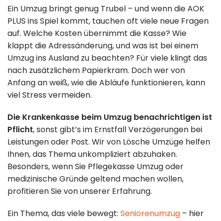
Umzugshilfe
Kontakt
Ein Umzug bringt genug Trubel – und wenn die AOK
PLUS ins Spiel kommt, tauchen oft viele neue Fragen
auf. Welche Kosten übernimmt die Kasse? Wie
Entrümpelung
Standorte
& Lagerung
klappt die Adressänderung, und was ist bei einem
Umzug ins Ausland zu beachten? Für viele klingt das
Impressum
nach zusätzlichem Papierkram. Doch wer von
Anfang an weiß, wie die Abläufe funktionieren, kann
Datenschutz
viel Stress vermeiden.
030 49 00 48 23
Die Krankenkasse beim Umzug benachrichtigen ist
Pflicht
, sonst gibt’s im Ernstfall Verzögerungen bei
info@loesche-
Leistungen oder Post. Wir von Lösche Umzüge helfen
Ihnen, das Thema unkompliziert abzuhaken.
umzuege.de
Besonders, wenn Sie Pflegekasse Umzug oder
medizinische Gründe geltend machen wollen,
Buchholzer Str.
profitieren Sie von unserer Erfahrung.
65, 13156 Berlin
Ein Thema, das viele bewegt:
Seniorenumzug
– hier