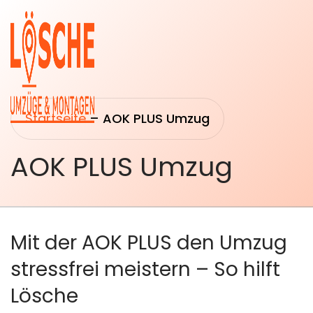
Startseite
–
AOK PLUS Umzug
AOK PLUS Umzug
Startseite
Umzüge
Über uns
Transport
Mit der AOK PLUS den Umzug
&
Leistungen
Logistik
stressfrei meistern – So hilft
Umzugsberatung
Lösche
Montage &