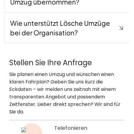
Umzug übernommen?
der Strecke bleibt.
Wie unterstützt Lösche Umzüge
Kündigung der AOK PLUS bei
bei der Organisation?
Auslandsumzug – Hinweise
Wer ins Ausland geht, muss oft die
Krankenkasse
kündigen bei Auslandsumzug
.
Das funktioniert nur,
wenn Sie sich beim Einwohnermeldeamt
Stellen Sie Ihre Anfrage
abgemeldet und eine neue Versicherung im
Sie planen einen Umzug und wünschen einen
Ausland nachgewiesen haben.
Der richtige
klaren Fahrplan? Geben Sie uns kurz die
Zeitpunkt ist entscheidend, damit keine
Eckdaten – wir melden uns zeitnah mit einem
Versorgungslücken entstehen.
transparenten Angebot und passendem
Wir begleiten Sie, geben Hinweise zu Fristen und
Zeitfenster. Lieber direkt sprechen? Wir sind für
helfen, alle Dokumente vollständig einzureichen.
Sie da.
Gerade bei längeren Auslandsaufenthalten zahlt sich
eine individuelle Beratung aus – damit beim Start ins
Telefonieren
neue Leben alles glatt läuft.