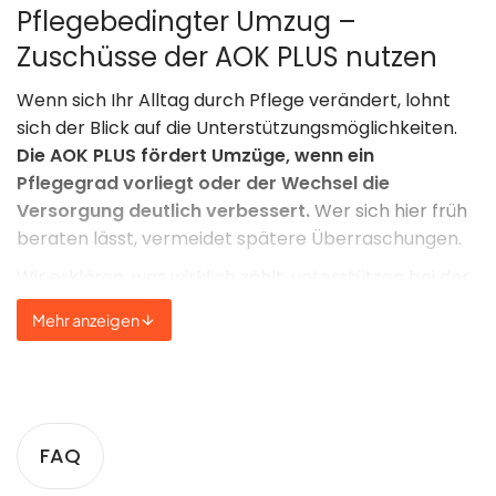
Pflegebedingter Umzug –
Zuschüsse der AOK PLUS nutzen
Wenn sich Ihr Alltag durch Pflege verändert, lohnt
sich der Blick auf die Unterstützungsmöglichkeiten.
Die AOK PLUS fördert Umzüge, wenn ein
Pflegegrad vorliegt oder der Wechsel die
Versorgung deutlich verbessert.
Wer sich hier früh
beraten lässt, vermeidet spätere Überraschungen.
Wir erklären, was wirklich zählt, unterstützen bei der
Antragstellung und helfen, typische Fehler zu
Mehr anzeigen
vermeiden. Auch Erfahrungen aus anderen Fällen –
wie beim IKK classic Umzug oder GEK Krankenkasse
Umzug – bringen wir gern ein, damit Sie von Anfang
an wissen, worauf es ankommt.
FAQ
Adresse bei der AOK PLUS ändern –