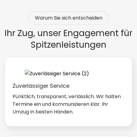
So sparen Sie Zeit, Nerven und sind am Ende auf der
Warum Sie sich entscheiden
sicheren Seite. Ein persönliches Gespräch klärt oft
mehr als ein Blick ins Internet – lassen Sie uns wissen,
Ihr Zug, unser Engagement für
wobei wir helfen können.
Spitzenleistungen
Zuverlässiger Service
Pünktlich, transparent, verlässlich. Wir halten
Termine ein und kommunizieren klar. Ihr
Umzug in besten Händen.