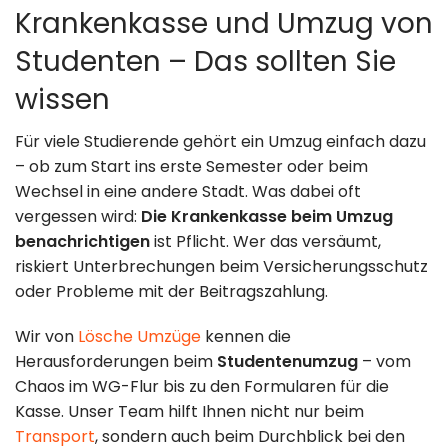
Umzugshilfe
Krankenkasse und Umzug von
Kontakt
Studenten – Das sollten Sie
Entrümpelung
Standorte
wissen
& Lagerung
Impressum
Für viele Studierende gehört ein Umzug einfach dazu
– ob zum Start ins erste Semester oder beim
Datenschutz
Wechsel in eine andere Stadt. Was dabei oft
vergessen wird:
Die Krankenkasse beim Umzug
030 49 00 48 23
benachrichtigen
ist Pflicht. Wer das versäumt,
riskiert Unterbrechungen beim Versicherungsschutz
info@loesche-
oder Probleme mit der Beitragszahlung.
umzuege.de
Wir von
Lösche Umzüge
kennen die
Herausforderungen beim
Studentenumzug
– vom
Buchholzer Str.
Chaos im WG-Flur bis zu den Formularen für die
Kasse. Unser Team hilft Ihnen nicht nur beim
65, 13156 Berlin
Transport
, sondern auch beim Durchblick bei den