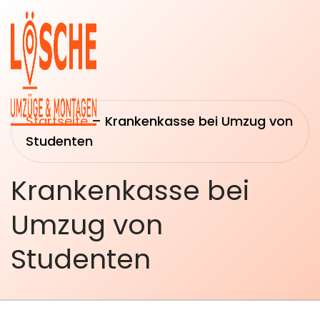
Startseite
–
Krankenkasse bei Umzug von
Studenten
Krankenkasse bei
Startseite
Umzüge
Umzug von
Über uns
Transport
&
Studenten
Leistungen
Logistik
Umzugsberatung
Montage &