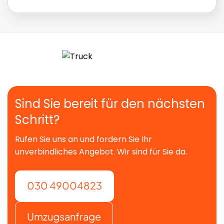
Sind Sie bereit für den nächsten
Schritt?
Rufen Sie uns an und fordern Sie Ihr
unverbindliches Angebot. Wir sind für Sie da.
030 49004823
Umzugsanfrage