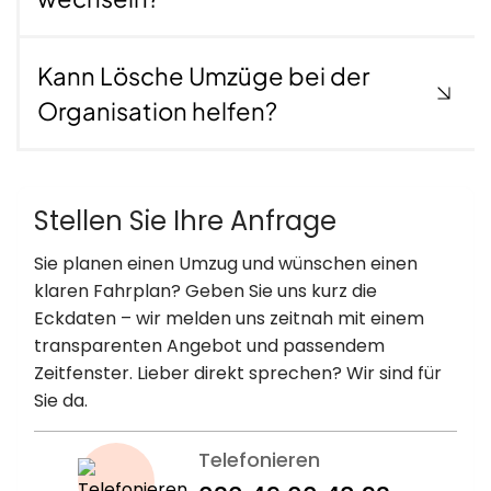
Einschreibung an einer Hochschule plant, benötigt
eine Versicherungsbescheinigung. Wir helfen, das
Kann Lösche Umzüge bei der
richtige Formular zu bekommen, unterstützen beim
Wechsel der Kasse und erinnern an Fristen – damit
Organisation helfen?
das Studium reibungslos starten kann.
Unterstützung von Lösche Umzüge
Stellen Sie Ihre Anfrage
für Studenten
Sie planen einen Umzug und wünschen einen
Ein Umzug ist für Studierende oft eine echte
klaren Fahrplan? Geben Sie uns kurz die
Herausforderung.
Wir helfen beim Tragen, beraten
Eckdaten – wir melden uns zeitnah mit einem
zu Formularen und bieten individuelle
transparenten Angebot und passendem
Unterstützung für alle Fälle – vom klassischen
Zeitfenster. Lieber direkt sprechen? Wir sind für
Studentenumzug bis zu Sonderfällen wie
Sie da.
Pflegekasse Umzug.
Telefonieren
Persönlicher Ansprechpartner für alle Umzugs-
und Versicherungsfragen