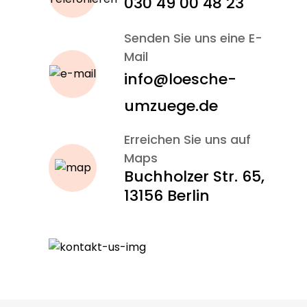
030 49 00 48 23
Tipps zur Ummeldung, Adressänderung und
Senden Sie uns eine E-
Kassenwechsel
Mail
Unterstützung auch bei kurzfristigen Anfragen
info@loesche-
oder Papierchaos
umzuege.de
Mit uns behalten Sie einen klaren Kopf und starten
entspannt ins Studentenleben.
Erreichen Sie uns auf
Maps
Buchholzer Str. 65,
13156 Berlin