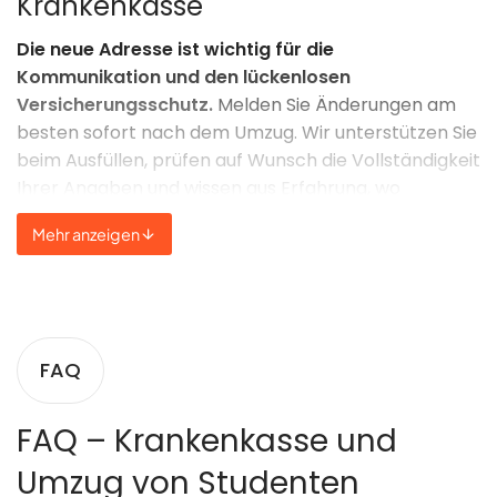
Krankenkasse
Die neue Adresse ist wichtig für die
Kommunikation und den lückenlosen
Versicherungsschutz.
Melden Sie Änderungen am
besten sofort nach dem Umzug. Wir unterstützen Sie
beim Ausfüllen, prüfen auf Wunsch die Vollständigkeit
Ihrer Angaben und wissen aus Erfahrung, wo
Stolperfallen lauern – gerade wenn die
Mehr anzeigen
Semesterzeiten drängen.
Besonderheiten bei
familienversicherten Studenten
FAQ
Viele Studierende sind noch über die Eltern
familienversichert.
FAQ – Krankenkasse und
Auch dann müssen Sie bei einem Umzug die neue
Umzug von Studenten
Adresse an die Krankenkasse melden