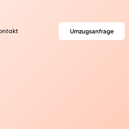
ontakt
Umzugsanfrage
Umzugshilfe
Entrümpelung & Lagerung
tszone
Einlagerung
BKK VBU
ntage
Entrümpelung
kasse
BARMER Krankenkasse
rvice
Haushaltsauflösung
HEK Krankenkasse
he Umzugshelfer
Wohnungsauflösung
Umzug ins EU-Ausland
tons
zug
Umzug für Rentner
fer