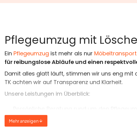
Pflegeumzug mit Lösche 
Ein
Pflegeumzug
ist mehr als nur
Möbeltransport
für reibungslose Abläufe und einen respektvo
Damit alles glatt läuft, stimmen wir uns eng mit 
TK achten wir auf Transparenz und Klarheit.
Unsere Leistungen im Überblick:
Persönliche Beratung rund um den Pflegeu
Transparente Kostenplanung und realistisc
Mehr anzeigen
Unterstützung beim Kontakt zu Pflegekasse