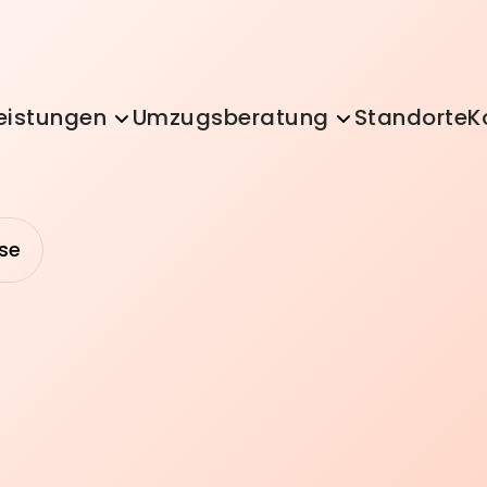
eistungen
Umzugsberatung
Standorte
K
se
Transport & Logistik
Montage & 
Aquarium Umzug
Halteverbo
HKK Krankenkasse
AOK Nordost
Beiladung
Küchenmo
DAK Krankenkasse
IKK classic Kranken
Kleintransport
Montagese
IKK Südwest
BKK Krankenkasse
g
Klaviertransport
Studentisc
SBK Umzug
Umzug ins Ausland
Kühlschrank Transport
Umzugskar
KNAPPSCHAFT Umzug
Krankenkasse & Um
Möbeltransport
Umzugshel