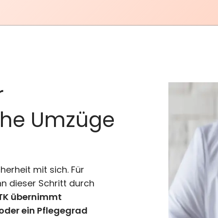
Ausbildung/Studium
Arbeitslose
Transporte
r
che Umzüge
erheit mit sich. Für
n dieser Schritt durch
 TK übernimmt
der ein Pflegegrad