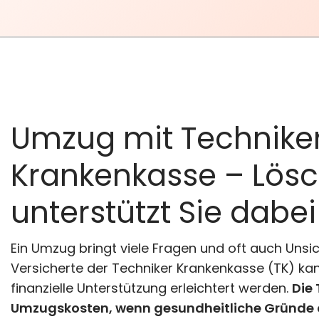
Anderes Bundesland
Umzug von Studenten
Kontakt
Seniorenumzug
Studentenumzug
Pflegekasse Umzug
Pronova BKK Umzug
Entrümpelung
Umzugsmaterial
Expressumzug
Impressum
& Lagerung
Vereinsumzug
Behördenumzug
Datenschutz
Laborumzüge
Regionaler Umzug
030 49 00 48 23
Umzug in pflegeheim
Praxisumzug
Umzug mit Technike
info@loesche-
Krankenkasse – Lös
umzuege.de
Buchholzer Str.
unterstützt Sie dabei
65, 13156 Berlin
Ein Umzug bringt viele Fragen und oft auch Unsich
Mo–So: 8:00–
Versicherte der Techniker Krankenkasse (TK) kan
finanzielle Unterstützung erleichtert werden.
Die
22:00 Uhr
Umzugskosten, wenn gesundheitliche Gründe o