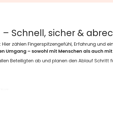
– Schnell, sicher & abr
: Hier zählen Fingerspitzengefühl, Erfahrung und ei
llen Umgang – sowohl mit Menschen als auch mi
allen Beteiligten ab und planen den Ablauf Schritt 
mzug
he Angebote
 und TK