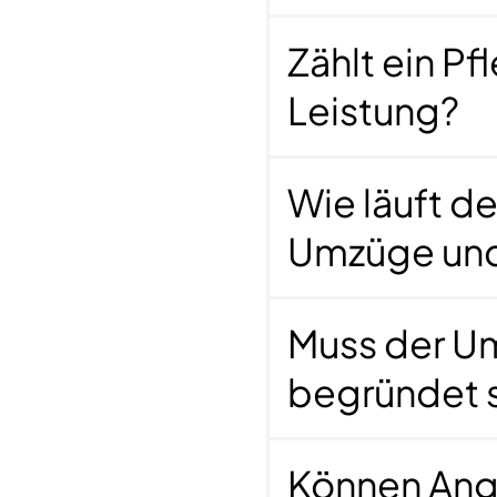
Unterlagen, prüfen auf Vollständigkeit und überne
Zählt ein P
 Adressänderung bei AOK oder BARMER erledigen –
rblick verlieren.
Leistung?
ervice mit direkter Abrec
Wie läuft d
Umzüge und
e bedeutet: weniger Stress, weniger Papierkram un
ligung vorliegt.
Das erspart Ihnen Auslagen und 
Muss der U
trum an Serviceleistungen:
begründet 
mitteln
Können Ang