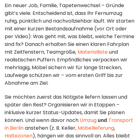
Umzugshilfe
Kontakt
Ein neuer Job, Familie, Tapetenwechsel – Gründe
gibt’s viele. Entscheidend ist, dass Ihr Fernumzug
ruhig, pünktlich und nachvollziehbar läuft. Wir starten
Standorte
Entrümpelung
mit einer kurzen Bestandsaufnahme (vor Ort oder
& Lagerung
per Video): Was geht mit, was bleibt, welche Termine
Impressum
sind fix? Danach erhalten Sie einen klaren Fahrplan
mit Zeitfenstern, Teamgröße,
Materialliste
und
Datenschutz
realistischen Puffern. Empfindliches verpacken wir
mehrlagig, Möbel sichern wir für lange Strecken,
030 49 00 48 23
Laufwege schützen wir – vom ersten Griff bis zur
Abnahme am Ziel.
info@loesche-
Sie möchten zuerst das Nötigste liefern lassen und
umzuege.de
später den Rest? Organisieren wir in Etappen –
inklusive kurzer Status-Updates, damit Sie planen
Buchholzer Str.
können. Und wenn davor noch
Umzug
Transport
und
in Berlin
anstehen (z. B. Keller,
Möbellieferung
,
65, 13156 Berlin
Haltezonen
), hängen wir das sinnvoll an. Alles bleibt