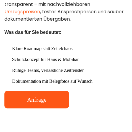
transparent – mit nachvollziehbaren
Mo–So: 8:00–
Umzugspreisen
, fester Ansprechperson und sauber
dokumentierten Übergaben.
22:00 Uhr
Was das für Sie bedeutet:
Klare Roadmap statt Zettelchaos
Schutzkonzept für Haus & Mobiliar
Ruhige Teams, verlässliche Zeitfenster
Dokumentation mit Belegfotos auf Wunsch
Anfrage