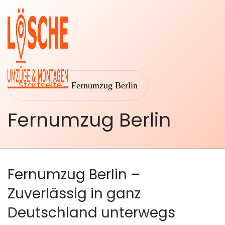
Startseite
–
Fernumzug Berlin
Fernumzug Berlin
Startseite
Umzüge
Über uns
Transport
Fernumzug Berlin –
&
Leistungen
Logistik
Zuverlässig in ganz
Umzugsberatung
Deutschland unterwegs
Montage &