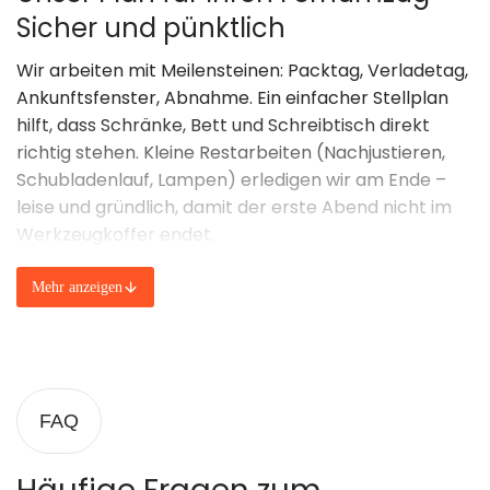
Sicher und pünktlich
Wir arbeiten mit Meilensteinen: Packtag, Verladetag,
Ankunftsfenster, Abnahme. Ein einfacher Stellplan
hilft, dass Schränke, Bett und Schreibtisch direkt
richtig stehen. Kleine Restarbeiten (Nachjustieren,
Schubladenlauf, Lampen) erledigen wir am Ende –
leise und gründlich, damit der erste Abend nicht im
Werkzeugkoffer endet.
Zur Orientierung: Die
Preise für einen Umzug in Berlin
Mehr anzeigen
lassen sich nicht 1:1 auf Fernstrecken übertragen.
Distanz, Volumen, Zugänge, Terminlage und
eventuelle Zwischenlagerung beeinflussen Aufwand
und Routing. Deshalb kalkulieren wir offen, nennen
Puffer und halten Absprachen – lieber ehrlich als
FAQ
„schön“.
Ihr roter Faden: