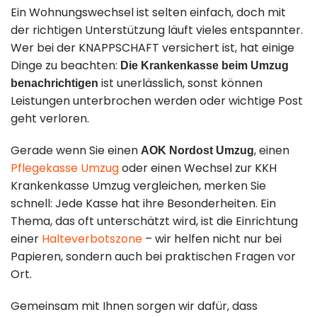
Umzugshilfe
Kontakt
Ein Wohnungswechsel ist selten einfach, doch mit
der richtigen Unterstützung läuft vieles entspannter.
Wer bei der KNAPPSCHAFT versichert ist, hat einige
Standorte
Entrümpelung
Dinge zu beachten:
Die Krankenkasse beim Umzug
& Lagerung
ist unerlässlich, sonst können
benachrichtigen
Impressum
Leistungen unterbrochen werden oder wichtige Post
geht verloren.
Datenschutz
Gerade wenn Sie einen
, einen
AOK Nordost Umzug
030 49 00 48 23
Pflegekasse Umzug
oder einen Wechsel zur KKH
Krankenkasse Umzug vergleichen, merken Sie
info@loesche-
schnell: Jede Kasse hat ihre Besonderheiten. Ein
Thema, das oft unterschätzt wird, ist die Einrichtung
umzuege.de
einer
Halteverbotszone
– wir helfen nicht nur bei
Papieren, sondern auch bei praktischen Fragen vor
Buchholzer Str.
Ort.
65, 13156 Berlin
Gemeinsam mit Ihnen sorgen wir dafür, dass