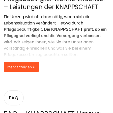
– Leistungen der KNAPPSCHAFT
Ein Umzug wird oft dann nötig, wenn sich die
Lebenssituation verändert – etwa durch
Pflegebedürftigkeit.
Die KNAPPSCHAFT prüft, ob ein
Pflegegrad vorliegt und die Versorgung verbessert
Wir zeigen Ihnen, wie Sie Ihre Unterlagen
wird.
vollständig einreichen und was Sie bei einem
Pflegekasse Umzug beachten sollten.
Viele wissen nicht, dass sogar der Wechsel in eine
Mehr anzeigen
barrierefreie Wohnung oder ins
Pflegeheim
förderfähig ist. Lassen Sie uns gemeinsam Ihre
Situation prüfen – oft gibt es mehr Möglichkeiten, als
auf den ersten Blick sichtbar sind.
FAQ
Adressänderung nach dem
Umzug – So funktioniert’s