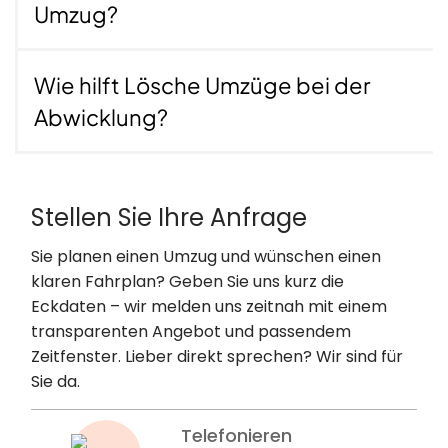
Umzug?
KNAPPSCHAFT kündigen bei
Auslandsumzug – Infos hier
Wie hilft Lösche Umzüge bei der
Wer dauerhaft ins Ausland zieht, muss die
Abwicklung?
Mitgliedschaft bei der KNAPPSCHAFT kündigen.
Das
funktioniert nur mit Abmeldebescheinigung vom
Einwohnermeldeamt und Nachweis über die neue
Versicherung im Ausland.
Stellen Sie Ihre Anfrage
Wichtig ist, die richtige Reihenfolge einzuhalten, um
Sie planen einen Umzug und wünschen einen
Versorgungslücken zu vermeiden. Wir beraten,
klaren Fahrplan? Geben Sie uns kurz die
geben Tipps zu Fristen und begleiten Sie Schritt für
Eckdaten – wir melden uns zeitnah mit einem
Schritt durch alle Abläufe. Wer schon einmal einen
transparenten Angebot und passendem
Wechsel zwischen KKH Krankenkasse Umzug oder
Zeitfenster. Lieber direkt sprechen? Wir sind für
AOK Nordost Umzug organisiert hat, weiß: Jede
Sie da.
Kasse will es etwas anders – wir helfen, den roten
Faden zu behalten.
Telefonieren