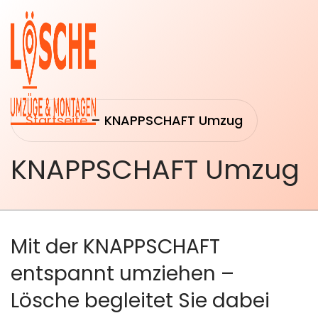
Startseite
–
KNAPPSCHAFT Umzug
KNAPPSCHAFT Umzug
Startseite
Umzüge
Über uns
Transport
Mit der KNAPPSCHAFT
&
Leistungen
Logistik
entspannt umziehen –
Umzugsberatung
Lösche begleitet Sie dabei
Montage &