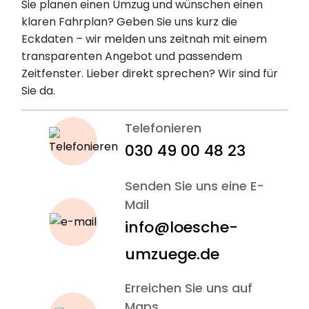
erinnern an Fristen und geben Tipps für einen
Sie planen einen Umzug und wünschen einen
reibungslosen Ablauf. Gerade im Ausland ist ein
klaren Fahrplan? Geben Sie uns kurz die
sauberer Schnitt bei der Krankenversicherung
Eckdaten – wir melden uns zeitnah mit einem
entscheidend für spätere Ansprüche oder
transparenten Angebot und passendem
Rückkehrmöglichkeiten.
Zeitfenster. Lieber direkt sprechen? Wir sind für
Sie da.
Antrag richtig stellen – So hilft
Telefonieren
Ihnen Lösche Umzüge
030 49 00 48 23
Ein Antrag auf Umzugskosten muss sauber
vorbereitet sein.
Wir prüfen mit Ihnen gemeinsam
Senden Sie uns eine E-
alle Nachweise, helfen beim Ausfüllen und sorgen
Mail
dafür, dass kein Detail übersehen wird.
info@loesche-
Attest, Pflegegradbescheid und
umzuege.de
Kostenvoranschlag vorab einreichen
Antrag klar und nachvollziehbar begründen
Erreichen Sie uns auf
Maps