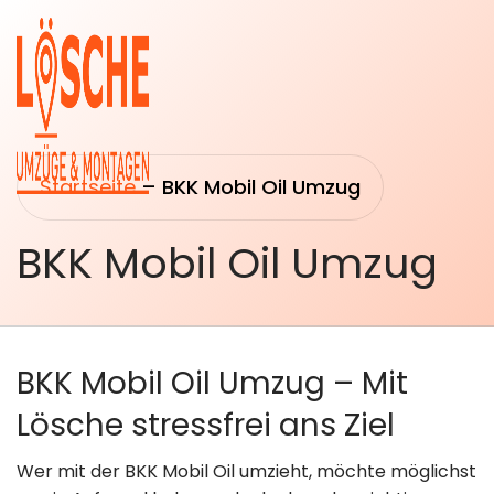
Startseite
–
BKK Mobil Oil Umzug
BKK Mobil Oil Umzug
Startseite
Umzüge
Über uns
Transport
BKK Mobil Oil Umzug – Mit
&
Leistungen
Logistik
Lösche stressfrei ans Ziel
Umzugsberatung
Wer mit der BKK Mobil Oil umzieht, möchte möglichst
Montage &