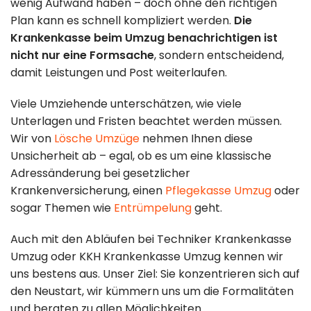
wenig Aufwand haben – doch ohne den richtigen
Umzugshilfe
Kontakt
Plan kann es schnell kompliziert werden.
Die
Krankenkasse beim Umzug benachrichtigen ist
Entrümpelung
Standorte
nicht nur eine Formsache
, sondern entscheidend,
& Lagerung
damit Leistungen und Post weiterlaufen.
Impressum
Viele Umziehende unterschätzen, wie viele
Unterlagen und Fristen beachtet werden müssen.
Datenschutz
Wir von
Lösche Umzüge
nehmen Ihnen diese
Unsicherheit ab – egal, ob es um eine klassische
030 49 00 48 23
Adressänderung bei gesetzlicher
Krankenversicherung, einen
Pflegekasse Umzug
oder
info@loesche-
sogar Themen wie
Entrümpelung
geht.
umzuege.de
Auch mit den Abläufen bei Techniker Krankenkasse
Umzug oder KKH Krankenkasse Umzug kennen wir
Buchholzer Str.
uns bestens aus. Unser Ziel: Sie konzentrieren sich auf
65, 13156 Berlin
den Neustart, wir kümmern uns um die Formalitäten
und beraten zu allen Möglichkeiten.