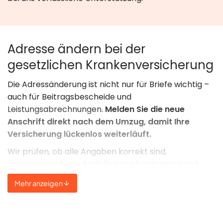
Adresse ändern bei der
gesetzlichen Krankenversicherung
Die Adressänderung ist nicht nur für Briefe wichtig –
auch für Beitragsbescheide und
Leistungsabrechnungen.
Melden Sie die neue
Anschrift direkt nach dem Umzug, damit Ihre
Versicherung lückenlos weiterläuft.
Wir prüfen, ob alle Angaben korrekt sind,
unterstützen beim Ausfüllen von Formularen und
erinnern an wichtige Fristen. Besonders bei größeren
Mehr anzeigen
Umzügen – etwa dem Büroumzug oder Wechsel mit
mehreren Familienmitgliedern – bewährt sich eine
strukturierte Planung. So bleiben Sie entspannt, auch