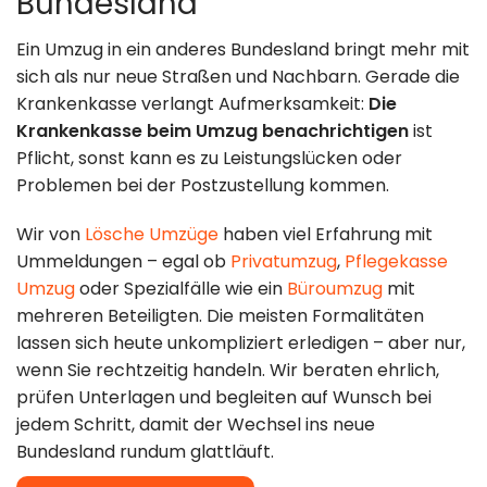
Bundesland
Umzugshilfe
Kontakt
Ein Umzug in ein anderes Bundesland bringt mehr mit
Entrümpelung
Standorte
sich als nur neue Straßen und Nachbarn. Gerade die
& Lagerung
Krankenkasse verlangt Aufmerksamkeit:
Die
Krankenkasse beim Umzug benachrichtigen
ist
Impressum
Pflicht, sonst kann es zu Leistungslücken oder
Problemen bei der Postzustellung kommen.
Datenschutz
Wir von
Lösche Umzüge
haben viel Erfahrung mit
030 49 00 48 23
Ummeldungen – egal ob
Privatumzug
,
Pflegekasse
Umzug
oder Spezialfälle wie ein
Büroumzug
mit
info@loesche-
mehreren Beteiligten. Die meisten Formalitäten
lassen sich heute unkompliziert erledigen – aber nur,
umzuege.de
wenn Sie rechtzeitig handeln. Wir beraten ehrlich,
prüfen Unterlagen und begleiten auf Wunsch bei
Buchholzer Str.
jedem Schritt, damit der Wechsel ins neue
Bundesland rundum glattläuft.
65, 13156 Berlin