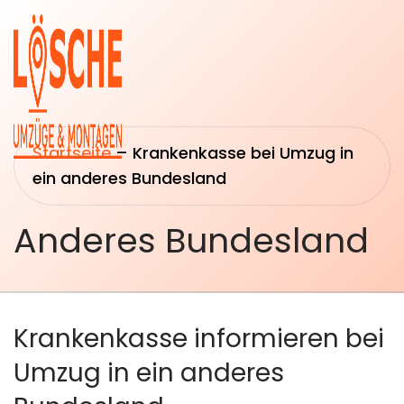
Startseite
–
Krankenkasse bei Umzug in
ein anderes Bundesland
Anderes Bundesland
Startseite
Umzüge
Über uns
Transport
&
Leistungen
Krankenkasse informieren bei
Logistik
Umzug in ein anderes
Umzugsberatung
Montage &