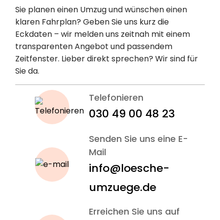
Sie planen einen Umzug und wünschen einen
Unterschieden und übernehmen auf Wunsch die
klaren Fahrplan? Geben Sie uns kurz die
Kommunikation mit der Krankenkasse. Am Ende
Eckdaten – wir melden uns zeitnah mit einem
wissen Sie genau, was zu tun ist – ohne Unsicherheit
transparenten Angebot und passendem
oder Mehraufwand.
Zeitfenster. Lieber direkt sprechen? Wir sind für
Sie da.
Lösche Umzüge hilft bei der
Ummeldung
Telefonieren
030 49 00 48 23
Wir übernehmen nicht nur den
Transport
, sondern
helfen auch bei allen Formalitäten.
Von der Meldung
bei der Krankenkasse über die Adressänderung bis
Senden Sie uns eine E-
zu speziellen Themen wie Büroumzug oder
Mail
Pflegekasse Umzug – Sie haben immer einen
info@loesche-
festen Ansprechpartner.
umzuege.de
Persönliche Beratung bei Ummeldung, Wechsel
oder Kündigung
Erreichen Sie uns auf