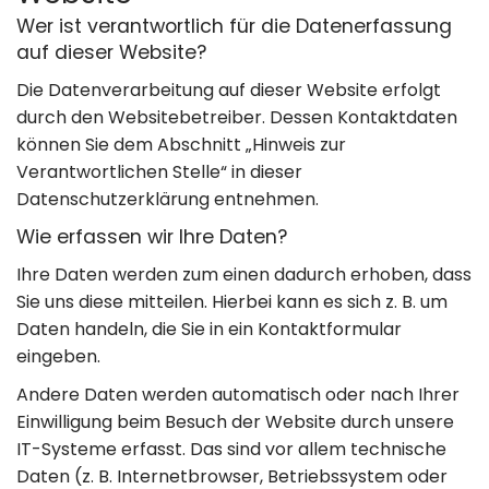
Umzugshilfe
Kontakt
Wer ist verantwortlich für die Datenerfassung
auf dieser Website?
Entrümpelung
Impressum
Die Datenverarbeitung auf dieser Website erfolgt
& Lagerung
durch den Websitebetreiber. Dessen Kontaktdaten
Datenschutz
können Sie dem Abschnitt „Hinweis zur
Verantwortlichen Stelle“ in dieser
030 49 00 48 23
Datenschutzerklärung entnehmen.
Wie erfassen wir Ihre Daten?
info@loesche-
Ihre Daten werden zum einen dadurch erhoben, dass
umzuege.de
Sie uns diese mitteilen. Hierbei kann es sich z. B. um
Daten handeln, die Sie in ein Kontaktformular
Buchholzer Str.
eingeben.
Andere Daten werden automatisch oder nach Ihrer
65, 13156 Berlin
Einwilligung beim Besuch der Website durch unsere
IT-Systeme erfasst. Das sind vor allem technische
Mo–So: 8:00–
Daten (z. B. Internetbrowser, Betriebssystem oder