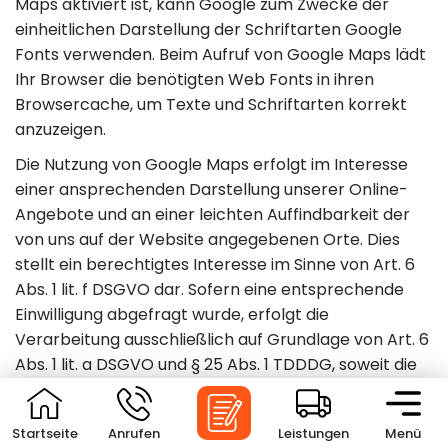
Maps aktiviert ist, kann Google zum Zwecke der
einheitlichen Darstellung der Schriftarten Google
Fonts verwenden. Beim Aufruf von Google Maps lädt
Ihr Browser die benötigten Web Fonts in ihren
Browsercache, um Texte und Schriftarten korrekt
anzuzeigen.
Die Nutzung von Google Maps erfolgt im Interesse
einer ansprechenden Darstellung unserer Online-
Angebote und an einer leichten Auffindbarkeit der
von uns auf der Website angegebenen Orte. Dies
stellt ein berechtigtes Interesse im Sinne von Art. 6
Abs. 1 lit. f DSGVO dar. Sofern eine entsprechende
Einwilligung abgefragt wurde, erfolgt die
Verarbeitung ausschließlich auf Grundlage von Art. 6
Abs. 1 lit. a DSGVO und § 25 Abs. 1 TDDDG, soweit die
Einwilligung die Speicherung von Cookies oder den
Zugriff auf Informationen im Endgerät des Nutzers
Startseite
Anrufen
Leistungen
Menü
(z. B. Device-Fingerprinting) im Sinne des TDDDG