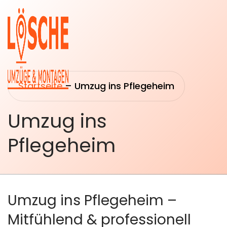
Startseite
–
Umzug ins Pflegeheim
Umzug ins
Startseite
Umzüge
Pflegeheim
Über uns
Transport
&
Leistungen
Logistik
Umzug ins Pflegeheim –
Umzugsberatung
Mitfühlend & professionell
Montage &