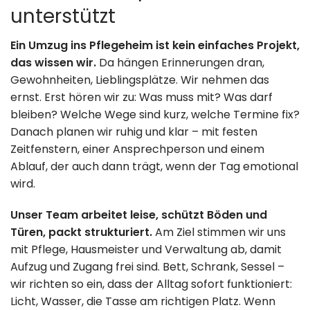
Umzugshilfe
unterstützt
Kontakt
Ein Umzug ins Pflegeheim ist kein einfaches Projekt,
Entrümpelung
Impressum
das wissen wir.
Da hängen Erinnerungen dran,
& Lagerung
Gewohnheiten, Lieblingsplätze. Wir nehmen das
Datenschutz
ernst. Erst hören wir zu: Was muss mit? Was darf
bleiben? Welche Wege sind kurz, welche Termine fix?
030 49 00 48 23
Danach planen wir ruhig und klar – mit festen
Zeitfenstern, einer Ansprechperson und einem
info@loesche-
Ablauf, der auch dann trägt, wenn der Tag emotional
wird.
umzuege.de
Unser Team arbeitet leise, schützt Böden und
Buchholzer Str.
Türen, packt strukturiert.
Am Ziel stimmen wir uns
mit Pflege, Hausmeister und Verwaltung ab, damit
65, 13156 Berlin
Aufzug und Zugang frei sind. Bett, Schrank, Sessel –
wir richten so ein, dass der Alltag sofort funktioniert:
Mo–So: 8:00–
Licht, Wasser, die Tasse am richtigen Platz. Wenn