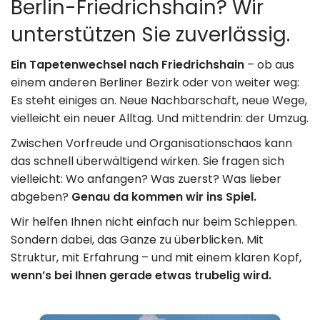
Berlin-Friedrichshain? Wir
Umzugshilfe
Kontakt
unterstützen Sie zuverlässig.
Impressum
Entrümpelung
Ein Tapetenwechsel nach Friedrichshain
– ob aus
& Lagerung
einem anderen Berliner Bezirk oder von weiter weg:
Datenschutz
Es steht einiges an. Neue Nachbarschaft, neue Wege,
vielleicht ein neuer Alltag. Und mittendrin: der Umzug.
030 49 00 48 23
Zwischen Vorfreude und Organisationschaos kann
das schnell überwältigend wirken. Sie fragen sich
info@loesche-
vielleicht: Wo anfangen? Was zuerst? Was lieber
umzuege.de
abgeben?
Genau da kommen wir ins Spiel.
Wir helfen Ihnen nicht einfach nur beim Schleppen.
Buchholzer Str.
Sondern dabei, das Ganze zu überblicken. Mit
Struktur, mit Erfahrung – und mit einem klaren Kopf,
65, 13156 Berlin
wenn’s bei Ihnen gerade etwas trubelig wird.
Mo–So: 8:00–