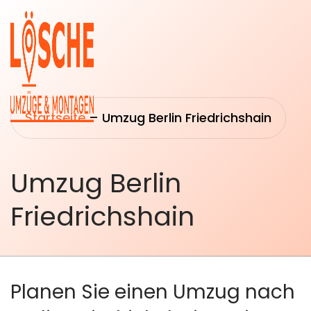
Startseite
–
Umzug Berlin Friedrichshain
Umzug Berlin
Startseite
Umzüge
Friedrichshain
Über uns
Transport
&
Leistungen
Logistik
Umzugsberatung
Planen Sie einen Umzug nach
Montage &