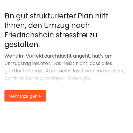
Ein gut strukturierter Plan hilft
Ihnen, den Umzug nach
Friedrichshain stressfrei zu
gestalten.
Wer’s im Vorfeld durchdacht angeht, hat’s am
Umzugstag leichter. Das heißt nicht, dass alles
glattlaufen muss. Aber vieles lässt sich vorbereiten,
damit es keine unnötigen Hürden gibt.
Worauf Sie achten könnten:
Mehr anzeigen
rechtzeitig sortieren, was wirklich mit soll
Halteverbotszone beantragen
, vor allem bei
enger Straßenlage