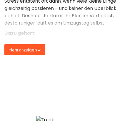
Stress entsteht oft dann, wenn viele kleine Dinge
gleichzeitig passieren – und keiner den Überblick
behält. Deshalb: Je klarer Ihr Plan im Vorfeld ist,
desto ruhiger läuft es am Umzugstag selbst.
Dazu gehört:
rechtzeitig klären, ob eine
Halteverbotszone
Mehr anzeigen
gebraucht wird
überlegen, was vorher entsorgt oder gespendet
werden kann
technische Geräte sicher verpacken und
beschriften
Schlüsselübergaben und Versorgerwechsel
koordinieren
Und manchmal auch: sich selbst nicht übernehmen.