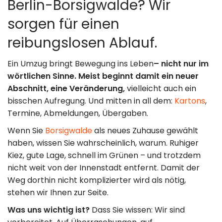
Berlin-Borsigwalde? Wir
Umzugshilfe
Kontakt
sorgen für einen
Entrümpelung
Impressum
reibungslosen Ablauf.
& Lagerung
Datenschutz
Ein Umzug bringt Bewegung ins Leben
– nicht nur im
wörtlichen Sinne. Meist beginnt damit ein neuer
030 49 00 48 23
Abschnitt, eine Veränderung,
vielleicht auch ein
bisschen Aufregung. Und mitten in all dem:
Kartons
,
info@loesche-
Termine, Abmeldungen, Übergaben.
Wenn Sie
Borsigwalde
als neues Zuhause gewählt
umzuege.de
haben, wissen Sie wahrscheinlich, warum. Ruhiger
Kiez, gute Lage, schnell im Grünen – und trotzdem
Buchholzer Str.
nicht weit von der Innenstadt entfernt. Damit der
Weg dorthin nicht komplizierter wird als nötig,
65, 13156 Berlin
stehen wir Ihnen zur Seite.
Mo–So: 8:00–
Was uns wichtig ist?
Dass Sie wissen: Wir sind