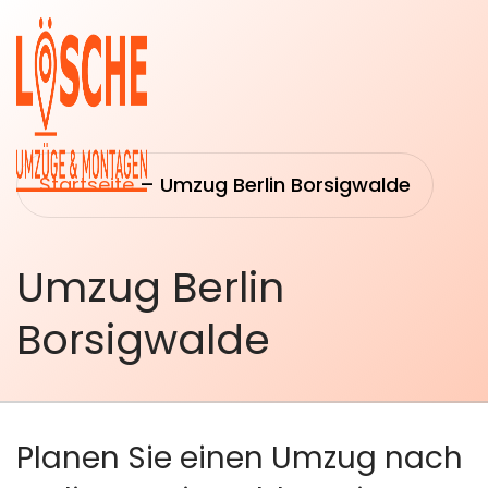
Startseite
–
Umzug Berlin Borsigwalde
Umzug Berlin
Startseite
Umzüge
Borsigwalde
Über uns
Transport
&
Leistungen
Logistik
Umzugsberatung
Planen Sie einen Umzug nach
Montage &