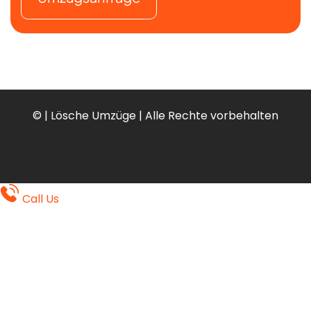
Wir wissen: Ein guter Umzug muss nicht spektakulär
sein – sondern solide. Mit Menschen, die anpacken,
ohne viel Aufhebens. Die auch bei Regen ruhig
bleiben und eine Lösung finden, wenn’s eng wird.
Was Sie bei uns erwarten können:
©
| Lösche Umzüge | Alle Rechte vorbehalten
Freundliche, erfahrene Helfer:innen
klare Absprachen – und keine Überraschungen
flexible Lösungen, auch wenn sich etwas ändert
Call Us
ein Team, das mitdenkt – und einfach da ist,
wenn’s drauf ankommt
Lösche Umzüge
begleitet Sie sicher nach
Blankenfelde. Nicht laut, aber verlässlich.