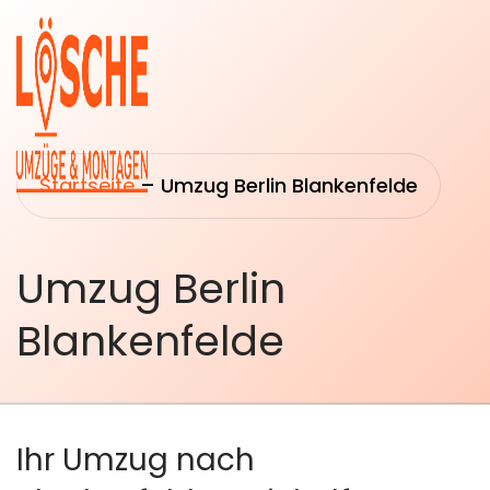
Startseite
–
Umzug Berlin Blankenfelde
Umzug Berlin
Startseite
Umzüge
Blankenfelde
Über uns
Transport
&
Leistungen
Logistik
Umzugsberatung
Ihr Umzug nach
Montage &