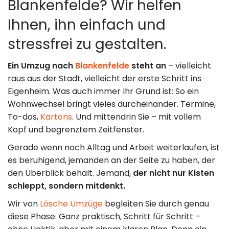
Blankenfelde? Wir helfen
Umzugshilfe
Kontakt
Ihnen, ihn einfach und
Entrümpelung
Standorte
stressfrei zu gestalten.
& Lagerung
Impressum
Ein Umzug nach
Blankenfelde
steht an
– vielleicht
raus aus der Stadt, vielleicht der erste Schritt ins
Datenschutz
Eigenheim. Was auch immer Ihr Grund ist: So ein
Wohnwechsel bringt vieles durcheinander. Termine,
030 49 00 48 23
To-dos,
Kartons
. Und mittendrin Sie – mit vollem
Kopf und begrenztem Zeitfenster.
info@loesche-
Gerade wenn noch Alltag und Arbeit weiterlaufen, ist
es beruhigend, jemanden an der Seite zu haben, der
umzuege.de
den Überblick behält. Jemand,
der nicht nur Kisten
schleppt, sondern mitdenkt.
Buchholzer Str.
Wir von
Lösche Umzüge
begleiten Sie durch genau
65, 13156 Berlin
diese Phase. Ganz praktisch, Schritt für Schritt –