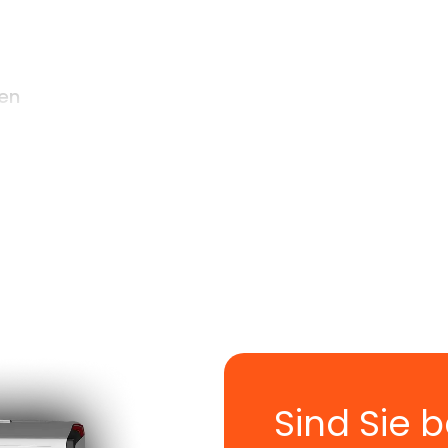
ten
gen klären
ugstag um sechs Uhr früh
otszone Berlin
beantragen, besonders in engen S
n direkt mit – inklusive Genehmigung und Beschild
e Umzüge – Ihr zuverlässi
Sind Sie b