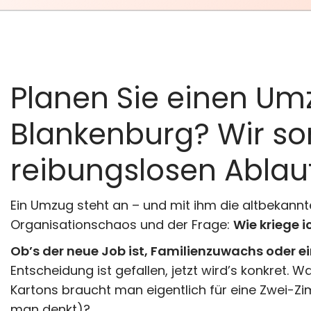
Anderes Bundesland
Umzug von Studenten
Kontakt
Seniorenumzug
Studentenumzug
Pflegekasse Umzug
Pronova BKK Umzug
Entrümpelung
Umzugsmaterial
Expressumzug
Impressum
& Lagerung
Vereinsumzug
Behördenumzug
Datenschutz
Laborumzüge
Regionaler Umzug
Planen Sie einen Um
030 49 00 48 23
Umzug in pflegeheim
Praxisumzug
Blankenburg? Wir so
info@loesche-
reibungslosen Ablauf
umzuege.de
Buchholzer Str.
Ein Umzug steht an – und mit ihm die altbekann
65, 13156 Berlin
Organisationschaos und der Frage:
Wie kriege i
Ob’s der neue Job ist, Familienzuwachs oder e
Mo–So: 8:00–
Entscheidung ist gefallen, jetzt wird’s konkret. 
22:00 Uhr
Kartons braucht man eigentlich für eine Zwei-Z
man denkt)?