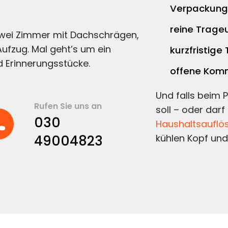
Verpackungs
reine Trage
zwei Zimmer mit Dachschrägen,
ufzug. Mal geht’s um ein
kurzfristige
 Erinnerungsstücke.
offene Komm
Und falls beim 
Rufen Sie uns an
soll – oder darf
030
Haushaltsauflös
49004823
kühlen Kopf und