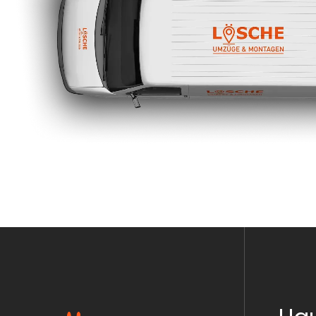
Ein guter Umzug fühlt sich an wie ein sauberer Sch
Kraft, sondern auch Gefühl für Abläufe und Men
Was Sie bei uns erwartet:
ehrliche Rückmeldung, ob der Zeitplan realis
ein Team, das auch in der dritten Etage noc
flexible Unterstützung, wenn sich kurzfristi
Lösche Umzüge
kennt Blankenburg – und weiß, w
ohne die Nerven zu verlieren.