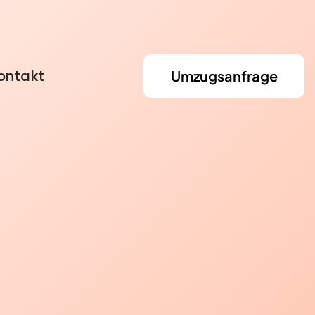
ontakt
Umzugsanfrage
Umzugshilfe
Entrümpelung & Lagerung
tszone
Einlagerung
BKK VBU
ntage
Entrümpelung
kasse
BARMER Krankenkasse
rvice
Haushaltsauflösung
HEK Krankenkasse
he Umzugshelfer
Wohnungsauflösung
Umzug ins EU-Ausland
tons
zug
Umzug für Rentner
fer