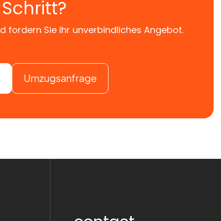
Schritt?
t am richtigen Ort an. Dafür braucht es nicht nur
d fordern Sie Ihr unverbindliches Angebot.
Umzugsanfrage
sschildern und stillen Nebenstraßen bewegt,