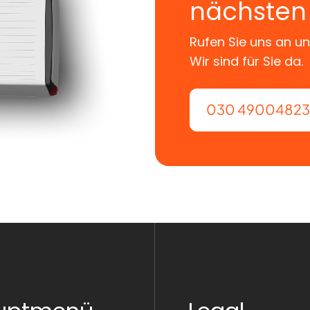
nächsten 
nitt: nichts ist übrig, nichts fehlt, und alles komm
schen.
Rufen Sie uns an un
Wir sind für Sie da.
tisch ist
030 49004823
h freundlich bleibt
g etwas ändert
ie man sich zwischen engen Einfahrten, Umleitung