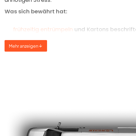
Was sich bewährt hat:
frühzeitig entrümpeln
und Kartons beschrif
Transportwege und Ein-/Auszugsbedingun
Mehr anzeigen
Möbel rechtzeitig abbauen – nicht am Umz
und ganz wichtig: rechtzeitig eine
Halteverb
Wenn Sie mögen, übernehmen wir die Organisatio
Straßenschilder kümmern müssen.
Vertrauen Sie auf Lösch
in Blankenburg.