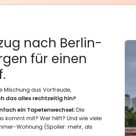
Ausbildung/Studium
Arbeitslose
Transporte
zug nach Berlin-
rgen für einen
.
te Mischung aus Vorfreude,
ch das alles rechtzeitig hin?
infach ein Tapetenwechsel:
Die
Was kommt mit? Wer hilft? Und wie viele
immer-Wohnung (Spoiler: mehr, als